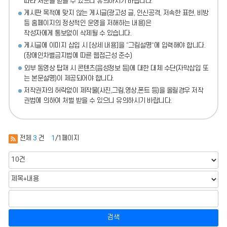
따라 처분
을 받을 수 있으니 유의하시기 바랍니다.
게시판 목적에 맞지 않는 게시글(광고성 글, 인신공격, 저속한 표현, 비방
등 홈페이지의 정상적인 운영을 저해하는 내용)
은
작성자에게 통보없이 삭제될 수 있습니다.
게시글에 이미지 삽입 시 [상세 내용]을 “그림설명”에 입력해야 합니다.
(장애인차별금지법에 따른 웹접근성 준수)
외부 동영상 탑재 시 콘텐츠(음성정보 등)에 대한 대체 수단(자막삽입 또
는 본문설명)이 제공되어야 합니다.
저작권자의 허락없이 제작물(사진,그림,영상,폰트 등)을 올릴경우 저작
권법에 의하여 처벌 받을 수 있으니 유의하시기 바랍니다.
전체
3
건
1
/1페이지
검색