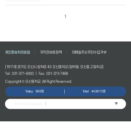
조
회
수
1
정
보
를
확
인
할
개인정보처리방침
저작권보호정책
이메일주소무단수집거부
수
있
(18119) 경기도 오산시 청학로 43. 오산중학교 (청학동. 오산중.고등학교)
습
니
Tel : 031-371-9000 | Fax : 031-373-7468
다.
Copyright © 오산중학교, All Right Reserved.
Today
586명
Total
442873명
▼
Select Language