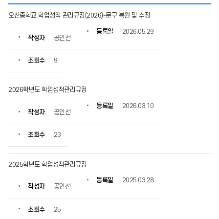
학
오산중학교 학업성적 관리규정(2026)-문구 복원 및 수정
업
성
등록일
2026.05.29
작성자
공인선
적
관
리
조회수
9
규
정
의
2026학년도 학업성적관리규정
게
등록일
2026.03.10
시
작성자
공인선
물
번
조회수
23
호,
제
목,
2025학년도 학업성적관리규정
작
성
등록일
2025.03.28
자,
작성자
공인선
등
록
조회수
25
일,