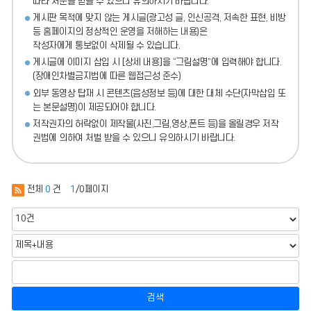
따라 처분
을 받을 수 있으니 유의하시기 바랍니다.
게시판 목적에 맞지 않는 게시글(광고성 글, 인신공격, 저속한 표현, 비방
등 홈페이지의 정상적인 운영을 저해하는 내용)
은
작성자에게 통보없이 삭제될 수 있습니다.
게시글에 이미지 삽입 시 [상세 내용]을 “그림설명”에 입력해야 합니다.
(장애인차별금지법에 따른 웹접근성 준수)
외부 동영상 탑재 시 콘텐츠(음성정보 등)에 대한 대체 수단(자막삽입 또
는 본문설명)이 제공되어야 합니다.
저작권자의 허락없이 제작물(사진,그림,영상,폰트 등)을 올릴경우 저작
권법에 의하여 처벌 받을 수 있으니 유의하시기 바랍니다.
전체
0
건
1
/0페이지
검색