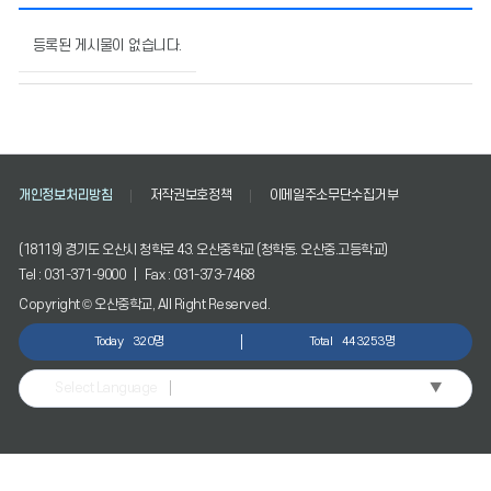
민
원
등록된 게시물이 없습니다.
안
내
의
게
시
물
개인정보처리방침
저작권보호정책
이메일주소무단수집거부
번
호,
제
(18119) 경기도 오산시 청학로 43. 오산중학교 (청학동. 오산중.고등학교)
목,
Tel : 031-371-9000 | Fax : 031-373-7468
작
Copyright © 오산중학교, All Right Reserved.
성
자,
Today
320명
Total
443253명
등
록
▼
Select Language
일,
조
회
수
정