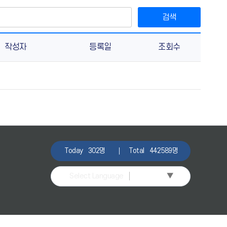
검색
작성자
등록일
조회수
Today
302명
Total
442589명
▼
Select Language