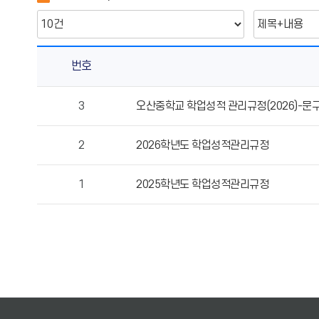
번호
기
3
오산중학교 학업성적 관리규정(2026)-문구
타
의
2
2026학년도 학업성적관리규정
게
시
물
1
2025학년도 학업성적관리규정
번
호,
제
목,
작
성
자,
등