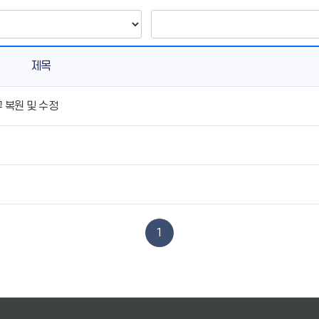
제목
 복원 및 수정
1