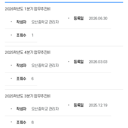
업
2026학년도 1분기 업무추진비
무
추
등록일
2026.06.30
작성자
오산중학교 관리자
진
비
집
조회수
1
행
내
역
2025학년도 4분기 업무추진비
의
등록일
2026.03.03
게
작성자
오산중학교 관리자
시
물
조회수
6
번
호,
제
2025학년도 3분기 업무추진비
목,
작
등록일
2025.12.19
성
작성자
오산중학교 관리자
자,
등
조회수
8
록