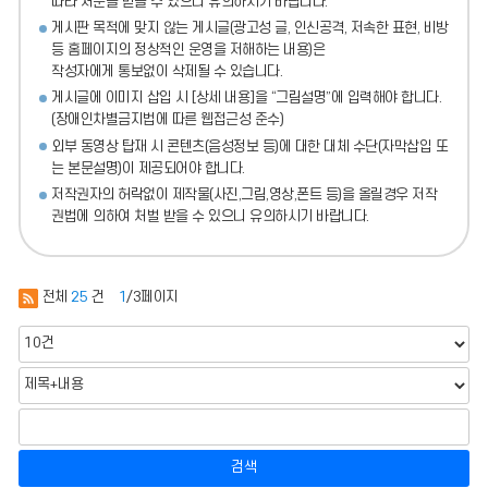
따라 처분
을 받을 수 있으니 유의하시기 바랍니다.
게시판 목적에 맞지 않는 게시글(광고성 글, 인신공격, 저속한 표현, 비방
등 홈페이지의 정상적인 운영을 저해하는 내용)
은
작성자에게 통보없이 삭제될 수 있습니다.
게시글에 이미지 삽입 시 [상세 내용]을 “그림설명”에 입력해야 합니다.
(장애인차별금지법에 따른 웹접근성 준수)
외부 동영상 탑재 시 콘텐츠(음성정보 등)에 대한 대체 수단(자막삽입 또
는 본문설명)이 제공되어야 합니다.
저작권자의 허락없이 제작물(사진,그림,영상,폰트 등)을 올릴경우 저작
권법에 의하여 처벌 받을 수 있으니 유의하시기 바랍니다.
전체
25
건
1
/3페이지
검색