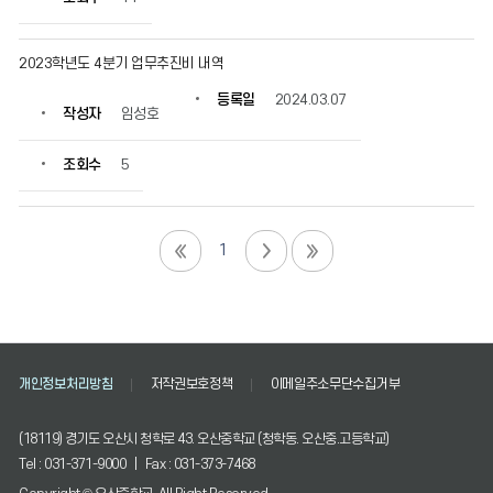
2023학년도 4분기 업무추진비 내역
등록일
2024.03.07
작성자
임성호
조회수
5
1
개인정보처리방침
저작권보호정책
이메일주소무단수집거부
(18119) 경기도 오산시 청학로 43. 오산중학교 (청학동. 오산중.고등학교)
Tel : 031-371-9000 | Fax : 031-373-7468