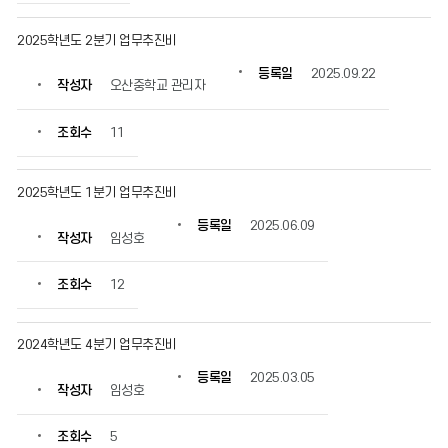
일,
조
2025학년도 2분기 업무추진비
회
수
등록일
2025.09.22
작성자
오산중학교 관리자
정
보
를
조회수
11
확
인
할
2025학년도 1분기 업무추진비
수
등록일
2025.06.09
있
작성자
임성호
습
니
조회수
12
다.
2024학년도 4분기 업무추진비
등록일
2025.03.05
작성자
임성호
조회수
5