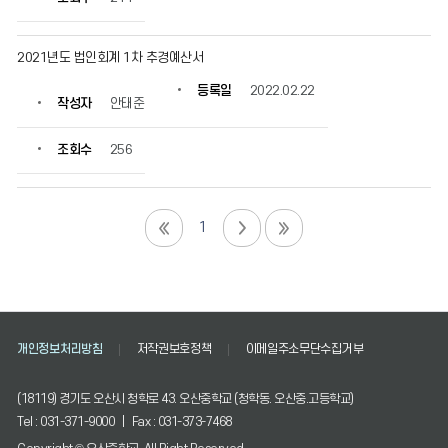
2021년도 법인회계 1차 추경예산서
등록일
2022.02.22
작성자
안태준
조회수
256
1
개인정보처리방침
저작권보호정책
이메일주소무단수집거부
(18119) 경기도 오산시 청학로 43. 오산중학교 (청학동. 오산중.고등학교)
Tel : 031-371-9000 | Fax : 031-373-7468