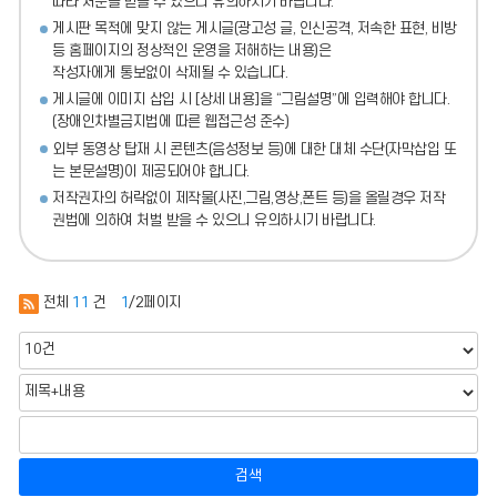
따라 처분
을 받을 수 있으니 유의하시기 바랍니다.
게시판 목적에 맞지 않는 게시글(광고성 글, 인신공격, 저속한 표현, 비방
등 홈페이지의 정상적인 운영을 저해하는 내용)
은
작성자에게 통보없이 삭제될 수 있습니다.
게시글에 이미지 삽입 시 [상세 내용]을 “그림설명”에 입력해야 합니다.
(장애인차별금지법에 따른 웹접근성 준수)
외부 동영상 탑재 시 콘텐츠(음성정보 등)에 대한 대체 수단(자막삽입 또
는 본문설명)이 제공되어야 합니다.
저작권자의 허락없이 제작물(사진,그림,영상,폰트 등)을 올릴경우 저작
권법에 의하여 처벌 받을 수 있으니 유의하시기 바랍니다.
전체
11
건
1
/2페이지
검색