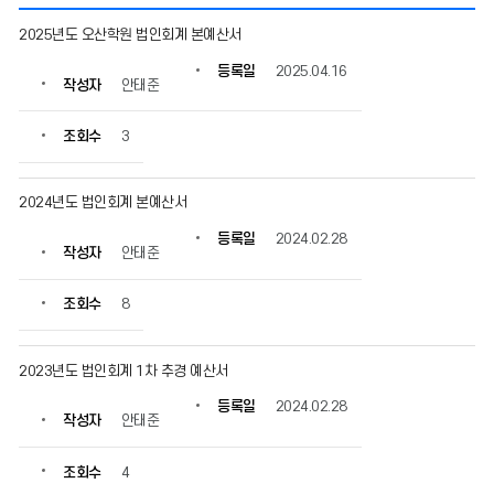
예/
2025년도 오산학원 법인회계 본예산서
결
산
등록일
2025.04.16
작성자
안태준
의
게
시
조회수
3
물
번
호,
2024년도 법인회계 본예산서
제
등록일
2024.02.28
목,
작성자
안태준
작
성
조회수
8
자,
등
록
2023년도 법인회계 1차 추경 예산서
일,
조
등록일
2024.02.28
회
작성자
안태준
수
정
조회수
4
보