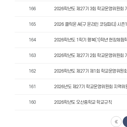
자,
166
2026학년도 제27기 3회 학교운영위원회 
등
록
165
2026 클릭온 AI(구 온라인 코딩파티) 시즌
일,
조
164
2026학년도 1학기 행복(1)학년 현장체
회
수
정
163
2026학년도 제27기 2회 학교운영위원회 
보
를
162
2026학년도 제27기 제1회 학교운영위원회
확
인
161
2026년도 제27기 학교운영위원회 지역위
할
수
있
160
2026학년도 오산중학교 학교규칙
습
니
다.