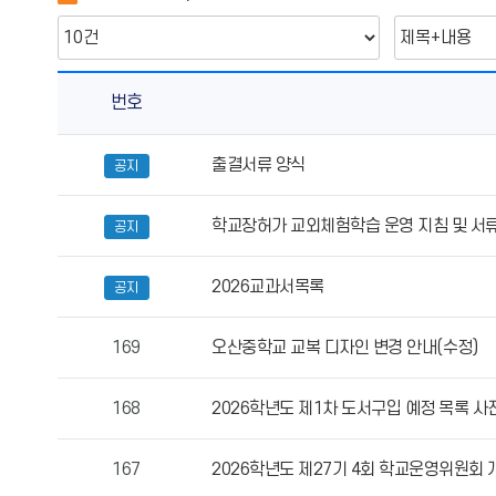
번호
공
출결서류 양식
공지
지
사
학교장허가 교외체험학습 운영 지침 및 서
항
공지
의
게
2026교과서목록
공지
시
물
169
오산중학교 교복 디자인 변경 안내(수정)
번
호,
168
2026학년도 제1차 도서구입 예정 목록 사
제
목,
작
167
2026학년도 제27기 4회 학교운영위원회 
성