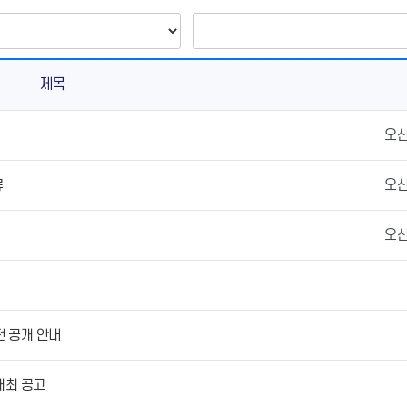
제목
오
류
오
오
전 공개 안내
개최 공고