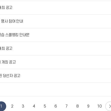
개최 공고
1 행사 참여 안내
험학습 스쿨뱅킹 안내문
개최 공고
 개최 공고
원 당선자 공고
1
2
3
4
5
6
7
8
9
10